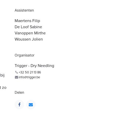
Assistenten
Maertens Filip
De Loof Sabine
Vanoppen Mirthe
Woussen Jolien
Organisator
Trigger - Dry Needling
+32 50 21 13 86
bij
info@trigger.be
t zo
Delen