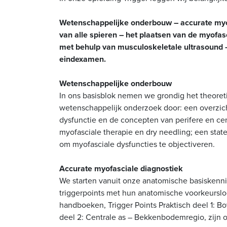
Wetenschappelijke onderbouw – accurate myof
van alle spieren – het plaatsen van de myofasc
met behulp van musculoskeletale ultrasound –
eindexamen.
Wetenschappelijke onderbouw
In ons basisblok nemen we grondig het theoreti
wetenschappelijk onderzoek door: een overzich
dysfunctie en de concepten van perifere en cen
myofasciale therapie en dry needling; een sta
om myofasciale dysfuncties te objectiveren.
Accurate myofasciale diagnostiek
We starten vanuit onze anatomische basiskennis
triggerpoints met hun anatomische voorkeursloca
handboeken, Trigger Points Praktisch deel 1: B
deel 2: Centrale as – Bekkenbodemregio, zijn o