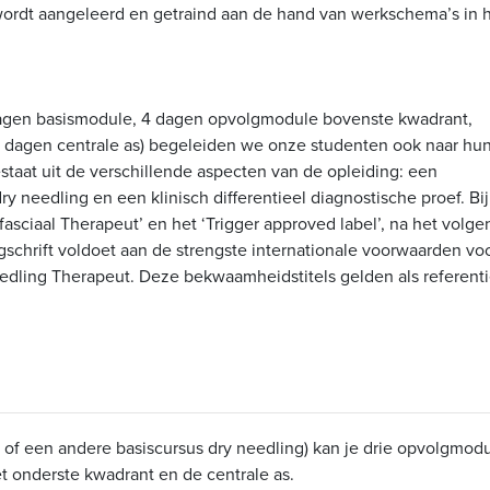
ordt aangeleerd en getraind aan de hand van werkschema’s in 
 dagen basismodule, 4 dagen opvolgmodule bovenste kwadrant,
dagen centrale as) begeleiden we onze studenten ook naar hu
taat uit de verschillende aspecten van de opleiding: een
 needling en een klinisch differentieel diagnostische proef. Bij
fasciaal Therapeut’ en het ‘Trigger approved label’, na het volge
gschrift voldoet aan de strengste internationale voorwaarden vo
edling Therapeut. Deze bekwaamheidstitels gelden als referent
r of een andere basiscursus dry needling) kan je drie opvolgmod
t onderste kwadrant en de centrale as.