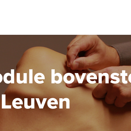
over trigger
docenten
locaties
erkend therapeut
dule bovenst
 Leuven