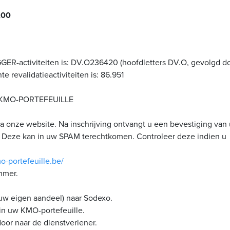
,00
-activiteiten is: DV.O236420 (hoofdletters DV.O, gevolgd d
 revalidatieactiviteiten is: 86.951
KMO-PORTEFEUILLE
a onze website. Na inschrijving ontvangt u een bevestiging van
.B. Deze kan in uw SPAM terechtkomen. Controleer deze indien u
o-portefeuille.be/
mmer.
(uw eigen aandeel) naar Sodexo.
in uw KMO-portefeuille.
oor naar de dienstverlener.