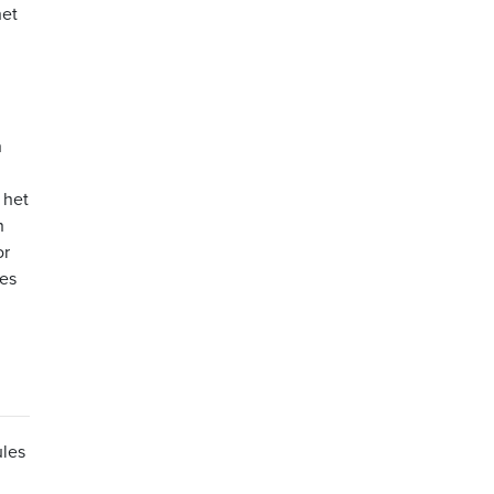
het
n
 het
n
or
ies
ules