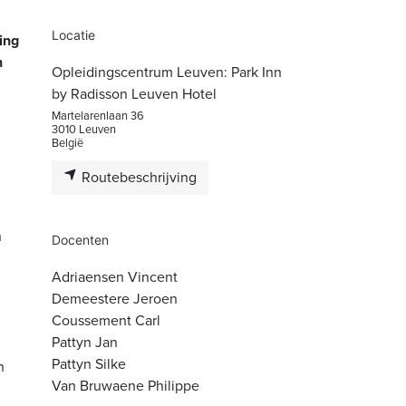
Locatie
ing
n
Opleidingscentrum Leuven: Park Inn
by Radisson Leuven Hotel
Martelarenlaan 36
3010 Leuven
België
Routebeschrijving
n
Docenten
Adriaensen Vincent
Demeestere Jeroen
Coussement Carl
Pattyn Jan
Pattyn Silke
h
Van Bruwaene Philippe