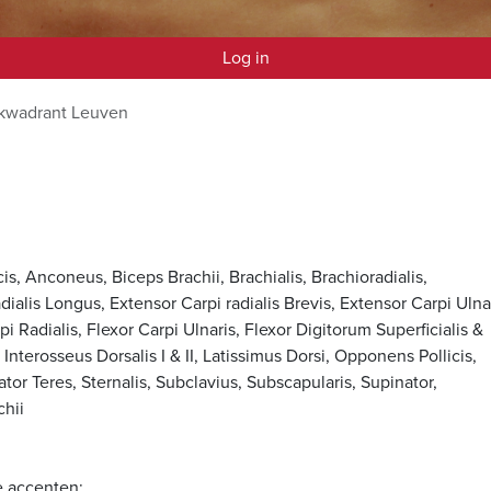
Log in
kwadrant Leuven
is, Anconeus, Biceps Brachii, Brachialis, Brachioradialis,
ialis Longus, Extensor Carpi radialis Brevis, Extensor Carpi Ulnar
i Radialis, Flexor Carpi Ulnaris, Flexor Digitorum Superficialis &
 Interosseus Dorsalis I & II, Latissimus Dorsi, Opponens Pollicis,
tor Teres, Sternalis, Subclavius, Subscapularis, Supinator,
chii
e accenten: