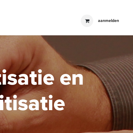
producten
blog
contact
aanmelden
isatie en
tisatie