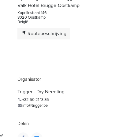
Valk Hotel Brugge-Oostkamp
Kapellestraat 146
8020 Oostkamp
België
Routebeschrijving
Organisator
Trigger - Dry Needling
+32 50 21 13 86
info@trigger.be
Delen
of