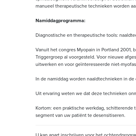
manueel therapeutische technieken worden aa
Namiddagprogramma:
Diagnostische en therapeutische tools: naaldt
Vanuit het congres Myopain in Portland 2001,
Triggergroep al voorgesteld. Voor nieuwe afge
uitwerken en voor geïnteresseerde niet-myofa
In de namiddag worden naaldtechnieken in de c
Uit ervaring weten we dat deze technieken on
Kortom: een praktische werkdag, schitterende t
segment van uw patiënt te desensitiseren.
U kan apart inschrijven voor het ochtendprogra