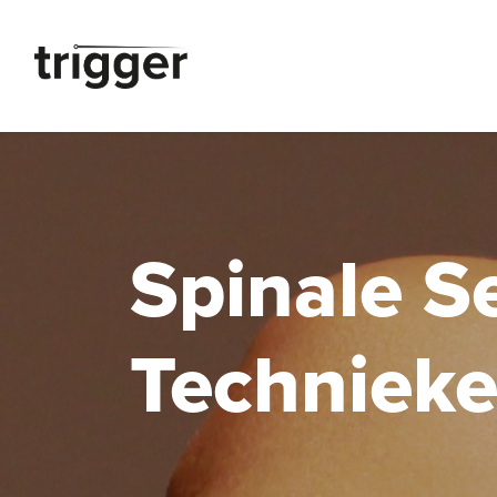
Overslaan naar inhoud
Spinale S
Technieke