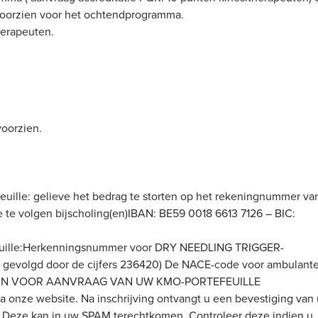
e voorzien voor het ochtendprogramma.
herapeuten.
voorzien.
euille: gelieve het bedrag te storten op het rekeningnummer va
 te volgen bijscholing(en)IBAN: BE59 0018 6613 7126 – BIC:
feuille:Herkenningsnummer voor DRY NEEDLING TRIGGER-
O, gevolgd door de cijfers 236420) De NACE-code voor ambulant
PENPLAN VOOR AANVRAAG VAN UW KMO-PORTEFEUILLE
a onze website. Na inschrijving ontvangt u een bevestiging van
.B. Deze kan in uw SPAM terechtkomen. Controleer deze indien u