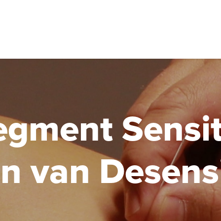
over trigger
docenten
locaties
erkend therapeut
egment Sensit
n van Desensi