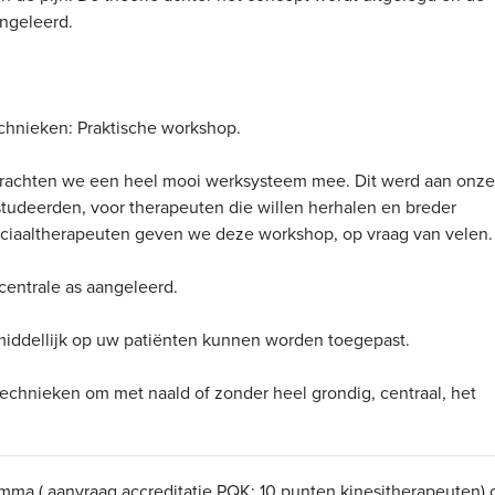
ngeleerd.
echnieken: Praktische workshop.
 brachten we een heel mooi werksysteem mee. Dit werd aan onze
studeerden, voor therapeuten die willen herhalen en breder
sciaaltherapeuten geven we deze workshop, op vraag van velen.
entrale as aangeleerd.
middellijk op uw patiënten kunnen worden toegepast.
echnieken om met naald of zonder heel grondig, centraal, het
mma ( aanvraag accreditatie PQK: 10 punten kinesitherapeuten) 