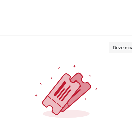
over trigger
docenten
locaties
erkend therapeut
Deze ma