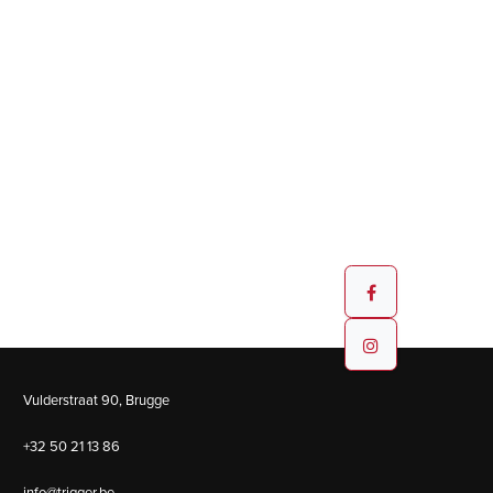
Vulderstraat 90, Brugge
+32 50 21 13 86
info@trigger.be