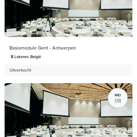
Basismodule Gent - Antwerpen
Lokeren
,
België
Uitverkocht
MEI
08