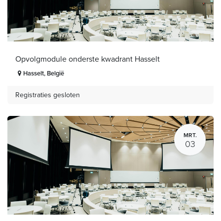
Opvolgmodule onderste kwadrant Hasselt
Hasselt
,
België
Registraties gesloten
MRT.
03