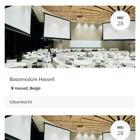
MEI
28
Basismodule Hasselt
Hasselt
,
België
Uitverkocht
MEI
28